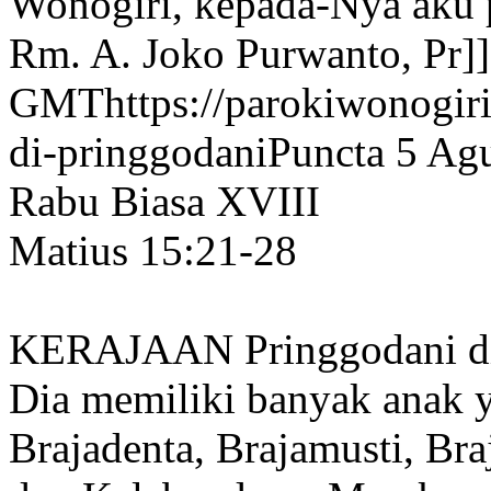
Wonogiri, kepada-Nya aku 
Rm. A. Joko Purwanto, Pr]
GMT
https://parokiwonogiri
di-pringgodani
Puncta 5 Ag
Rabu Biasa XVIII
Matius 15:21-28
KERAJAAN Pringgodani dip
Dia memiliki banyak anak 
Brajadenta, Brajamusti, Br