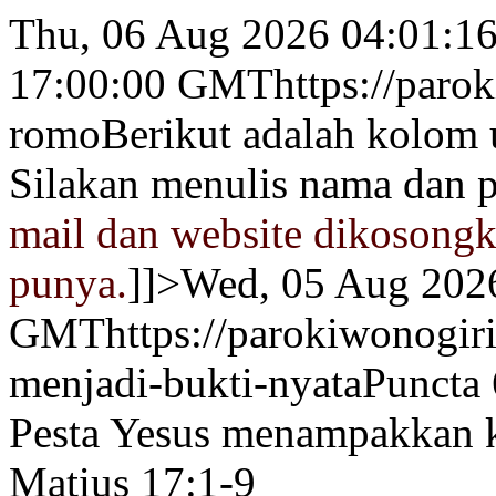
Thu, 06 Aug 2026 04:01:1
17:00:00 GMT
https://paro
romo
Berikut adalah kolom
Silakan menulis nama dan p
mail dan website dikosongka
punya.
]]>
Wed, 05 Aug 202
GMT
https://parokiwonogiri
menjadi-bukti-nyata
Puncta
Pesta Yesus menampakkan 
Matius 17:1-9