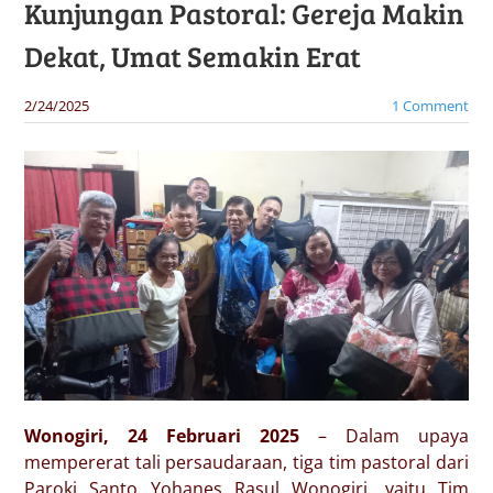
Kunjungan Pastoral: Gereja Makin
Dekat, Umat Semakin Erat
2/24/2025
1 Comment
Wonogiri, 24 Februari 2025
– Dalam upaya
mempererat tali persaudaraan, tiga tim pastoral dari
Paroki Santo Yohanes Rasul Wonogiri, yaitu Tim