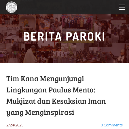
HOME
PROFIL PAROKI
KATEKESE
BERITA PAROKI
PELAYANAN
BERITA PAROKI
Tim Kana Mengunjungi
Lingkungan Paulus Mento:
Mukjizat dan Kesaksian Iman
yang Menginspirasi
2/24/2025
0 Comments