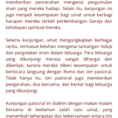
memberikan pencerahan mengenai pergumulan
iman yang mereka hadapi. Selain itu, kunjungan ini
juga menjadi kesempatan bagi umat untuk berbagi
harapan mereka terkait perkembangan Gereja dan
kehidupan spiritual mereka.
Selama kunjungan, umat mengungkapkan berbagai
cerita, termasuk keluhan mengenai tantangan hidup
dan pergolakan iman dalam keluarga. Para keluarga
yang dikunjungi merasa sangat dihargai dan
diberkati, karena mereka diberi kesempatan untuk
berbicara langsung dengan Romo dan tim pastoral.
Tidak hanya itu, tim pastoral juga memberikan
pengarahan, doa bersama, dan berkat bagi keluarga
yang dikunjungi.
Kunjungan pastoral ini diakhiri dengan makan malam
bersama di kediaman salah satu umat, yang
menambah kehangatan dan kebersamaan antara tim