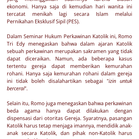
ekonomi. Hanya saja di kemudian hari wanita ini
tercatat menikah lagi secara Islam melalui
Pernikahan Eksklusif Sipil (PES).
Dalam Seminar Hukum Perkawinan Katolik ini, Romo
Tri Edy menegaskan bahwa dalam ajaran Katolik
sebuah perkawinan merupakan sakramen yang tidak
dapat diceraikan. Namun, ada beberapa kasus
tertentu gereja dapat memberikan kemurahan
rohani. Hanya saja kemurahan rohani dalam gereja
ini tidak boleh disalahartikan sebagai "
izin untuk
bercerai
”.
Selain itu, Romo juga menegaskan bahwa perkawinan
beda agama hanya dapat dilakukan dengan
dispensasi dari otoritas Gereja. Syaratnya, pasangan
Katolik harus tetap menjaga imannya, mendidik anak-
anak secara Katolik, dan pihak non-Katolik harus