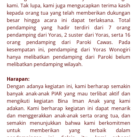
kami. Tak lupa, kami juga mengucapkan terima kasih
kepada orang tua yang telah memberikan dukungan
besar hingga acara ini dapat terlaksana. Total
pendamping yang hadir terdiri dari 7 orang
pendamping dari Yoras, 2 suster dari Yoras, serta 16
orang pendamping dari Paroki Cawas. Pada
kesempatan ini, pendamping dari Yoras Wonogiri
hanya melibatkan pendamping dari Paroki belum
melibatkan pendamping wilayah.
Harapan:
Dengan adanya kegiatan ini, kami berharap semakin
banyak anak-anak PIAR yang mau terlibat aktif dan
mengikuti kegiatan Bina Iman Anak yang kami
adakan. Kami berharap kegiatan ini dapat menarik
dan menggerakkan anak-anak serta orang tua, dan
semakin menunjukkan bahwa kami berkomitmen
untuk memberikan yang terbaik dalam