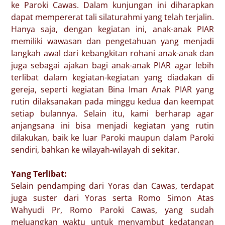
ke Paroki Cawas. Dalam kunjungan ini diharapkan
dapat mempererat tali silaturahmi yang telah terjalin.
Hanya saja, dengan kegiatan ini, anak-anak PIAR
memiliki wawasan dan pengetahuan yang menjadi
langkah awal dari kebangkitan rohani anak-anak dan
juga sebagai ajakan bagi anak-anak PIAR agar lebih
terlibat dalam kegiatan-kegiatan yang diadakan di
gereja, seperti kegiatan Bina Iman Anak PIAR yang
rutin dilaksanakan pada minggu kedua dan keempat
setiap bulannya. Selain itu, kami berharap agar
anjangsana ini bisa menjadi kegiatan yang rutin
dilakukan, baik ke luar Paroki maupun dalam Paroki
sendiri, bahkan ke wilayah-wilayah di sekitar.
Yang Terlibat:
Selain pendamping dari Yoras dan Cawas, terdapat
juga suster dari Yoras serta Romo Simon Atas
Wahyudi Pr, Romo Paroki Cawas, yang sudah
meluangkan waktu untuk menyambut kedatangan