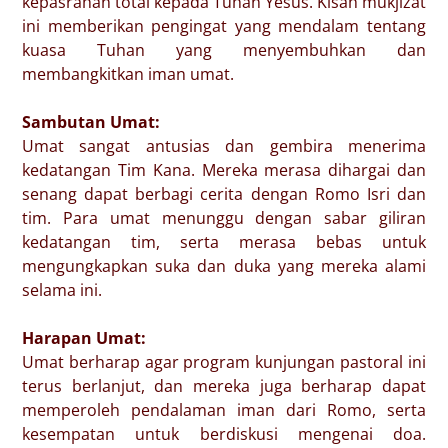
kepasrahan total kepada Tuhan Yesus. Kisah mukjizat
ini memberikan pengingat yang mendalam tentang
kuasa Tuhan yang menyembuhkan dan
membangkitkan iman umat.
Sambutan Umat:
Umat sangat antusias dan gembira menerima
kedatangan Tim Kana. Mereka merasa dihargai dan
senang dapat berbagi cerita dengan Romo Isri dan
tim. Para umat menunggu dengan sabar giliran
kedatangan tim, serta merasa bebas untuk
mengungkapkan suka dan duka yang mereka alami
selama ini.
Harapan Umat:
Umat berharap agar program kunjungan pastoral ini
terus berlanjut, dan mereka juga berharap dapat
memperoleh pendalaman iman dari Romo, serta
kesempatan untuk berdiskusi mengenai doa.