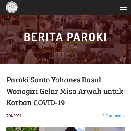
HOME
PROFIL PAROKI
KATEKESE
BERITA PAROKI
PELAYANAN
BERITA PAROKI
Paroki Santo Yohanes Rasul
Wonogiri Gelar Misa Arwah untuk
Korban COVID-19
7/6/2021
0 Comments