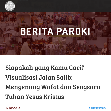
HOME
PROFIL PAROKI
KATEKESE
BERITA PAROKI
PELAYANAN
BERITA PAROKI
Siapakah yang Kamu Cari?
Visualisasi Jalan Salib:
Mengenang Wafat dan Sengsara
Tuhan Yesus Kristus
4/18/2025
0 Comments