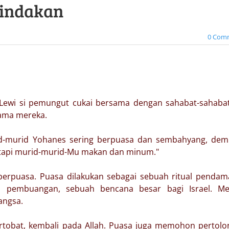
Tindakan
0 Com
ewi si pemungut cukai bersama dengan sahabat-sahabat
sama mereka.
rid-murid Yohanes sering berpuasa dan sembahyang, dem
tetapi murid-murid-Mu makan dan minum."
berpuasa. Puasa dilakukan sebagai sebuah ritual pendam
a pembuangan, sebuah bencana besar bagi Israel. Me
bangsa.
rtobat, kembali pada Allah. Puasa juga memohon pertol