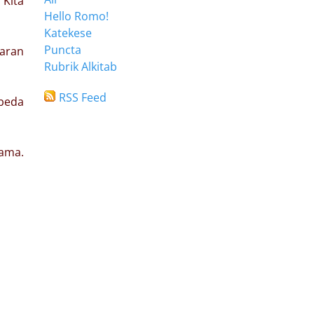
 Kita
Hello Romo!
Katekese
Puncta
jaran
Rubrik Alkitab
RSS Feed
rbeda
gama.