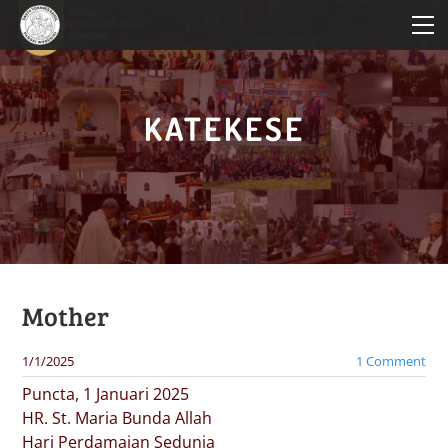
HOME
PROFIL PAROKI
KATEKESE
KATEKESE
PELAYANAN
BERITA PAROKI
Mother
1/1/2025
1 Comment
Puncta, 1 Januari 2025
HR. St. Maria Bunda Allah
Hari Perdamaian Sedunia