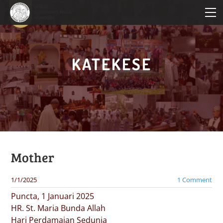
HOME
PROFIL PAROKI
KATEKESE
KATEKESE
PELAYANAN
BERITA PAROKI
Mother
1/1/2025
1 Comment
Puncta, 1 Januari 2025
HR. St. Maria Bunda Allah
Hari Perdamaian Sedunia