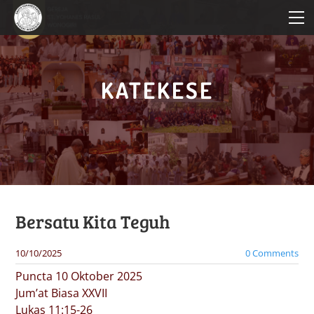
HOME
PROFIL PAROKI
KATEKESE
KATEKESE
PELAYANAN
BERITA PAROKI
Bersatu Kita Teguh
10/10/2025
0 Comments
Puncta 10 Oktober 2025
Jum’at Biasa XXVII
Lukas 11:15-26