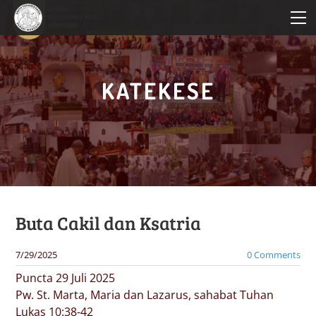
HOME
PROFIL PAROKI
KATEKESE
KATEKESE
PELAYANAN
BERITA PAROKI
Buta Cakil dan Ksatria
7/29/2025
0 Comments
Puncta 29 Juli 2025
Pw. St. Marta, Maria dan Lazarus, sahabat Tuhan
Lukas 10:38-42