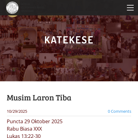
HOME
PROFIL PAROKI
KATEKESE
KATEKESE
PELAYANAN
BERITA PAROKI
Musim Laron Tiba
10/29/2025
0 Comments
Puncta 29 Oktober 2025
Rabu Biasa XXX
Lukas 13:22-30