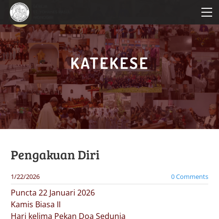
HOME
PROFIL PAROKI
KATEKESE
KATEKESE
PELAYANAN
BERITA PAROKI
Pengakuan Diri
1/22/2026
0 Comments
Puncta 22 Januari 2026
Kamis Biasa II
Hari kelima Pekan Doa Sedunia