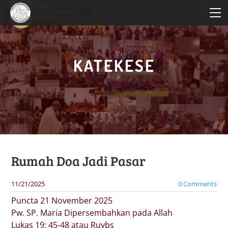
HOME
PROFIL PAROKI
KATEKESE
KATEKESE
PELAYANAN
BERITA PAROKI
Rumah Doa Jadi Pasar
11/21/2025
0 Comments
Puncta 21 November 2025
Pw. SP. Maria Dipersembahkan pada Allah
Lukas 19: 45-48 atau Ruybs