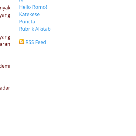
Hello Romo!
anyak
Katekese
yang
Puncta
Rubrik Alkitab
 yang
RSS Feed
naran
 demi
sadar