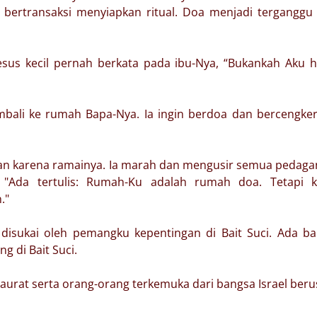
g bertransaksi menyiapkan ritual. Doa menjadi terganggu
esus kecil pernah berkata pada ibu-Nya, “Bukankah Aku 
kembali ke rumah Bapa-Nya. Ia ingin berdoa dan bercengk
kan karena ramainya. Ia marah dan mengusir semua pedaga
: "Ada tertulis: Rumah-Ku adalah rumah doa. Tetapi 
."
 disukai oleh pemangku kepentingan di Bait Suci. Ada b
g di Bait Suci.
aurat serta orang-orang terkemuka dari bangsa Israel ber