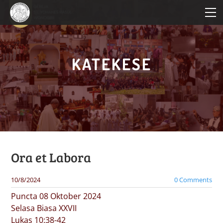
HOME
PROFIL PAROKI
KATEKESE
KATEKESE
PELAYANAN
BERITA PAROKI
Ora et Labora
10/8/2024
0 Comments
Puncta 08 Oktober 2024
Selasa Biasa XXVII
Lukas 10:38-42