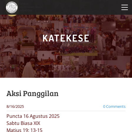
HOME
PROFIL PAROKI
KATEKESE
KATEKESE
PELAYANAN
BERITA PAROKI
Aksi Panggilan
8/16/2025
0 Comments
Puncta 16 Agustus 2025
Sabtu Biasa XIX
Matius 19: 13-15