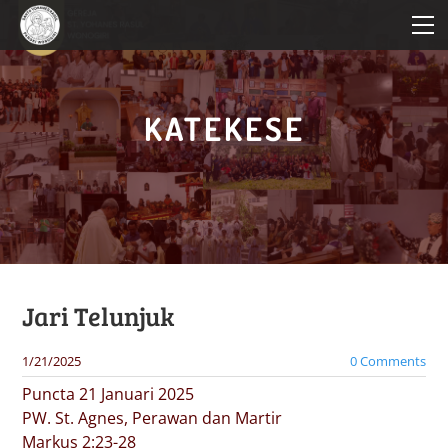
HOME
PROFIL PAROKI
KATEKESE
KATEKESE
PELAYANAN
BERITA PAROKI
Jari Telunjuk
1/21/2025
0 Comments
Puncta 21 Januari 2025
PW. St. Agnes, Perawan dan Martir
Markus 2:23-28