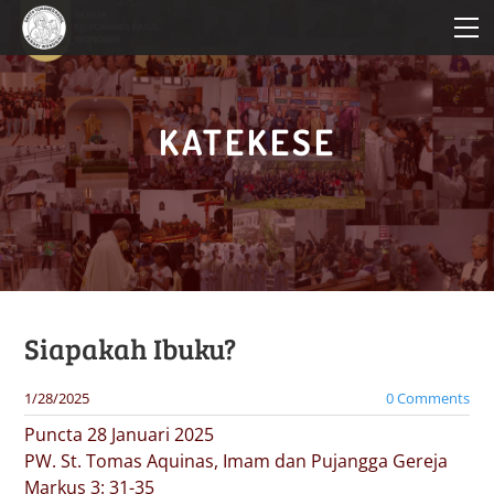
HOME
PROFIL PAROKI
KATEKESE
KATEKESE
PELAYANAN
BERITA PAROKI
Siapakah Ibuku?
1/28/2025
0 Comments
Puncta 28 Januari 2025
PW. St. Tomas Aquinas, Imam dan Pujangga Gereja
Markus 3: 31-35